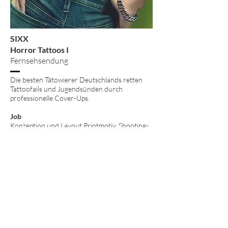
SIXX
Horror Tattoos I
Fernsehsendung
Die besten Tätowierer Deutschlands retten
Tattoofails und Jugendsünden durch
professionelle Cover-Ups.
Job
Konzeption und Layout Printmotiv, Shooting-
und Produktionsbetreuung
Agentur
Creative Solutions/
Seven.One Entertainment Group